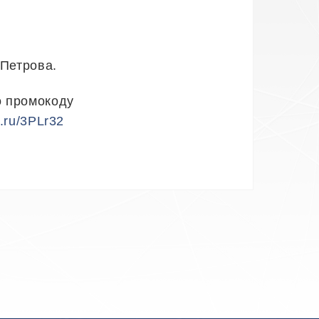
 Петрова.
о промокоду
k.ru/3PLr32